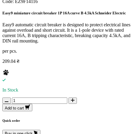
Code:
EZ9F14116
Easy9 miniature circuit breaker 1P 16A curve B 4.5kA Schneider Electric
Easy9 automatic circuit breaker is designed to protect electrical lines
against overload and short circuit. It is a 1-pole device with rated
current 16A, B tripping characteristic, breaking capacity 4.5kA, and
DIN rail mounting.
per pcs.
209.04 ₴
In Stock
Add to cart
Quick order
Buy in one click