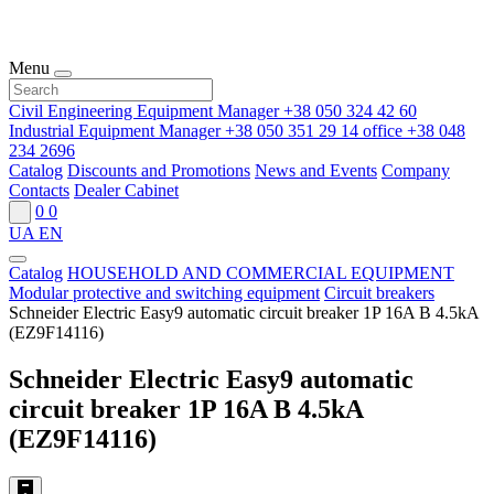
Menu
Civil Engineering Equipment Manager
+38 050 324 42 60
Industrial Equipment Manager
+38 050 351 29 14
office
+38 048
234 2696
Catalog
Discounts and Promotions
News and Events
Company
Contacts
Dealer Cabinet
0
0
UA
EN
Catalog
HOUSEHOLD AND COMMERCIAL EQUIPMENT
Modular protective and switching equipment
Circuit breakers
Schneider Electric Easy9 automatic circuit breaker 1P 16A B 4.5kA
(EZ9F14116)
Schneider Electric Easy9 automatic
circuit breaker 1P 16A B 4.5kA
(EZ9F14116)