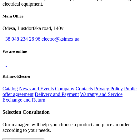
electrical equipment.
Main Office
Odesa, Lustdorfska road, 140v
+38 048 234 26 96
electro@ksimex.ua
We are online
Ksimex-Electro
Catalog
News and Events
Company
Contacts
Privacy Policy
Public
offer agreement
Delivery and Payment
Warranty and Service
Exchange and Return
Selection Consultation
Our managers will help you choose a product and place an order
according to your needs.