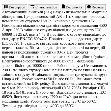
Description
Characteristics
Documents
Reviews
Автоматичний вимикач (АВ) Easy9 - низьковольтне модульне
обладнання. Це однополюсний АВ з 1 захищеним полюсом,
номінальним струмом 16A In і кривою відключення B.
Номінальна відключаюча здатність короткого замикання 4500
А при 230 В змінного струму відповідно до стандарту IEC
60898-1 і 25 кА при 24-48 В постійного струму відповідно до
стандарту EN/IEC 60947-2. Повністю відповідає стандарту
IEC 60898-1. Захищає від струмів короткого замикання та
перевантажень. Він має індикацію несправності на передній
панелі за положенням рукоятки (O-I). Цей продукт
призначений для житлових і невеликих комерційних будівель.
Електрична зносостійкість до 4000 циклів і механічна
зносостійкість до 10000 циклів. Робоча напруга Ue становить
230 В змінного струму. Номінальна напруга ізоляції Ui 500 В
змінного струму. Номінальна імпульсна витримувана напруга
Uimp 4 кВ. Робоча частота 50 Гц або 60 Гц. Він може бути
встановлений на DIN-рейку. Його ширина становить 2 модулі
по 9 мм. Колір виробу світло-сірий (RAL7035). Розміри: (Ш)
18 мм x (В) 81 мм x (Г) 66,5 мм. Відповідно до стандарту IEC
60529, його ступінь захисту IP20 та IP40 при встановленні в
модульній шафі. Робоча температура від -25°C до 60°C.
Температура зберігання від -40°C до 85°C.