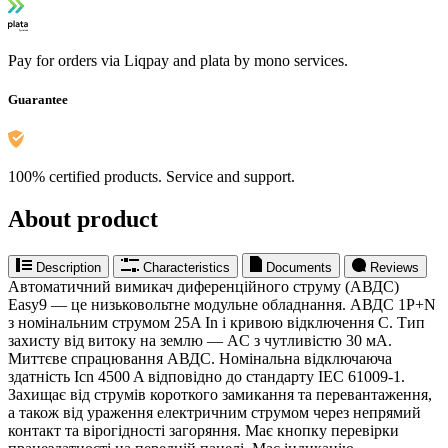
Pay for orders via Liqpay and plata by mono services.
Guarantee
100% certified products. Service and support.
About product
Description
Characteristics
Documents
Reviews
Автоматичний вимикач диференційного струму (АВДС)
Easy9 — це низьковольтне модульне обладнання. АВДС 1P+N
з номінальним струмом 25A In і кривою відключення C. Тип
захисту від витоку на землю — AC з чутливістю 30 мА.
Миттєве спрацювання АВДС. Номінальна відключаюча
здатність Icn 4500 A відповідно до стандарту IEC 61009-1.
Захищає від струмів короткого замикання та перевантаження,
а також від ураження електричним струмом через непрямий
контакт та вірогідності загоряння. Має кнопку перевірки