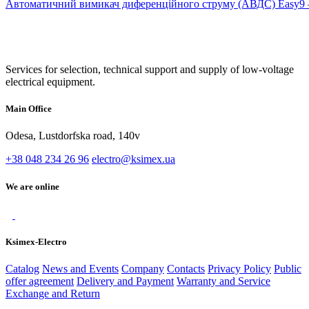
Автоматичний вимикач диференційного струму (АВДС) Easy9 —
Services for selection, technical support and supply of low-voltage
electrical equipment.
Main Office
Odesa, Lustdorfska road, 140v
+38 048 234 26 96
electro@ksimex.ua
We are online
Ksimex-Electro
Catalog
News and Events
Company
Contacts
Privacy Policy
Public
offer agreement
Delivery and Payment
Warranty and Service
Exchange and Return