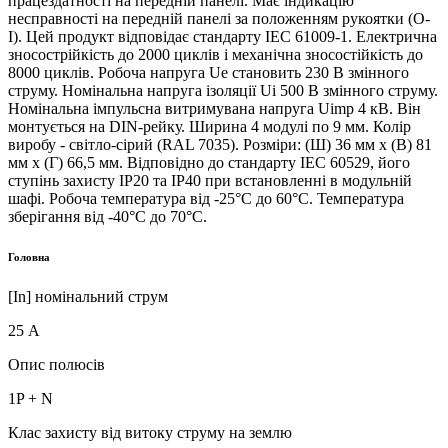
працездатності на передній панелі. Має індикацію
несправності на передній панелі за положенням рукоятки (O-
I). Цей продукт відповідає стандарту IEC 61009-1. Електрична
зносострійкість до 2000 циклів і механічна зносостійкість до
8000 циклів. Робоча напруга Ue становить 230 В змінного
струму. Номінальна напруга ізоляції Ui 500 В змінного струму.
Номінальна імпульсна витримувана напруга Uimp 4 кВ. Він
монтується на DIN-рейку. Ширина 4 модулі по 9 мм. Колір
виробу - світло-сірий (RAL 7035). Розміри: (Ш) 36 мм x (В) 81
мм x (Г) 66,5 мм. Відповідно до стандарту IEC 60529, його
ступінь захисту IP20 та IP40 при встановленні в модульній
шафі. Робоча температура від -25°C до 60°C. Температура
зберігання від -40°С до 70°С.
Головна
[In] номінальний струм
25 А
Опис полюсів
1P + N
Клас захисту від витоку струму на землю