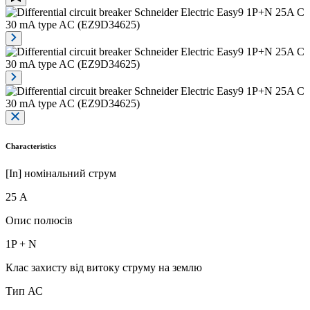
Characteristics
[In] номінальний струм
25 А
Опис полюсів
1P + N
Клас захисту від витоку струму на землю
Тип АС