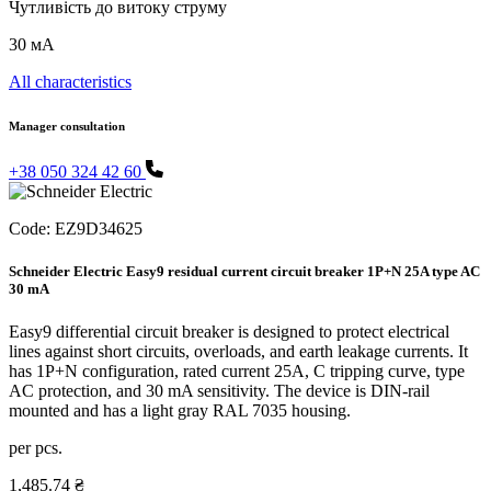
Чутливість до витоку струму
30 мА
All characteristics
Manager consultation
+38 050 324 42 60
Code:
EZ9D34625
Schneider Electric Easy9 residual current circuit breaker 1P+N 25A type AC
30 mA
Easy9 differential circuit breaker is designed to protect electrical
lines against short circuits, overloads, and earth leakage currents. It
has 1P+N configuration, rated current 25A, C tripping curve, type
AC protection, and 30 mA sensitivity. The device is DIN-rail
mounted and has a light gray RAL 7035 housing.
per pcs.
1,485.74 ₴