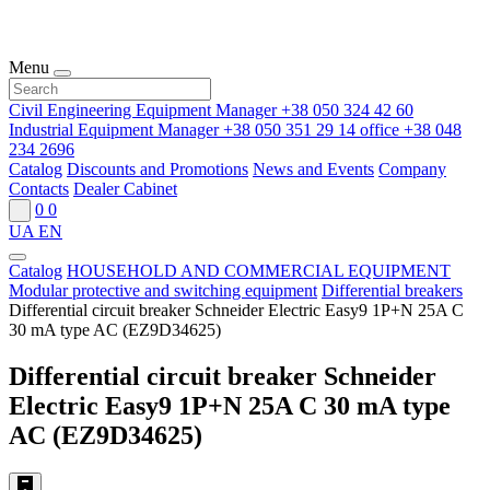
Menu
Civil Engineering Equipment Manager
+38 050 324 42 60
Industrial Equipment Manager
+38 050 351 29 14
office
+38 048
234 2696
Catalog
Discounts and Promotions
News and Events
Company
Contacts
Dealer Cabinet
0
0
UA
EN
Catalog
HOUSEHOLD AND COMMERCIAL EQUIPMENT
Modular protective and switching equipment
Differential breakers
Differential circuit breaker Schneider Electric Easy9 1P+N 25A C
30 mA type AC (EZ9D34625)
Differential circuit breaker Schneider
Electric Easy9 1P+N 25A C 30 mA type
AC (EZ9D34625)