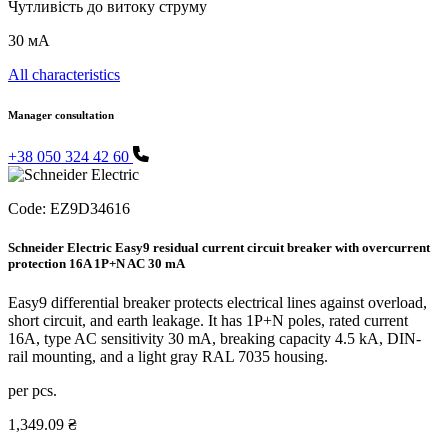
Чутливість до витоку струму
30 мА
All characteristics
Manager consultation
+38 050 324 42 60
Code:
EZ9D34616
Schneider Electric Easy9 residual current circuit breaker with overcurrent
protection 16A 1P+N AC 30 mA
Easy9 differential breaker protects electrical lines against overload,
short circuit, and earth leakage. It has 1P+N poles, rated current
16A, type AC sensitivity 30 mA, breaking capacity 4.5 kA, DIN-
rail mounting, and a light gray RAL 7035 housing.
per pcs.
1,349.09 ₴