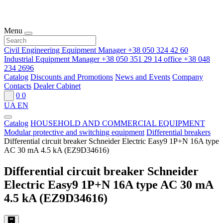
Menu
Civil Engineering Equipment Manager
+38 050 324 42 60
Industrial Equipment Manager
+38 050 351 29 14
office
+38 048
234 2696
Catalog
Discounts and Promotions
News and Events
Company
Contacts
Dealer Cabinet
0
0
UA
EN
Catalog
HOUSEHOLD AND COMMERCIAL EQUIPMENT
Modular protective and switching equipment
Differential breakers
Differential circuit breaker Schneider Electric Easy9 1P+N 16A type
AC 30 mA 4.5 kA (EZ9D34616)
Differential circuit breaker Schneider
Electric Easy9 1P+N 16A type AC 30 mA
4.5 kA (EZ9D34616)