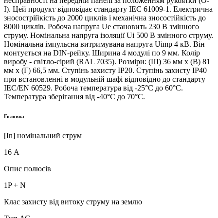
несправності на передній панелі за положенням рукоятки (O-
I). Цей продукт відповідає стандарту IEC 61009-1. Електрична
зносострійкість до 2000 циклів і механічна зносостійкість до
8000 циклів. Робоча напруга Ue становить 230 В змінного
струму. Номінальна напруга ізоляції Ui 500 В змінного струму.
Номінальна імпульсна витримувана напруга Uimp 4 кВ. Він
монтується на DIN-рейку. Ширина 4 модулі по 9 мм. Колір
виробу - світло-сірий (RAL 7035). Розміри: (Ш) 36 мм x (В) 81
мм x (Г) 66,5 мм. Ступінь захисту IP20. Ступінь захисту IP40
при встановленні в модульній шафі відповідно до стандарту
IEC/EN 60529. Робоча температура від -25°C до 60°C.
Температура зберігання від -40°С до 70°С.
Головна
[In] номінальний струм
16 А
Опис полюсів
1P + N
Клас захисту від витоку струму на землю