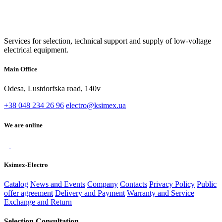
Services for selection, technical support and supply of low-voltage
electrical equipment.
Main Office
Odesa, Lustdorfska road, 140v
+38 048 234 26 96
electro@ksimex.ua
We are online
Ksimex-Electro
Catalog
News and Events
Company
Contacts
Privacy Policy
Public
offer agreement
Delivery and Payment
Warranty and Service
Exchange and Return
Selection Consultation