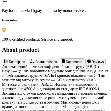
Pay for orders via Liqpay and plata by mono services.
Guarantee
100% certified products. Service and support.
About product
Description
Characteristics
Documents
Reviews
Автоматичний вимикач диференційного струму (АВДС)
Easy9 — це низьковольтне модульне обладнання. АВДС 1P+N
з номінальним струмом 16A In і кривою відключення C. Тип
захисту від витоку на землю — AC з чутливістю 30 мА.
Миттєве спрацювання АВДС. Номінальна відключаюча
здатність Icn 4500 A відповідно до стандарту IEC 61009-1.
Захищає від струмів короткого замикання та перевантаження,
а також від ураження електричним струмом через непрямий
контакт та вірогідності загоряння. Має кнопку перевірки
працездатності на передній панелі. Має індикацію