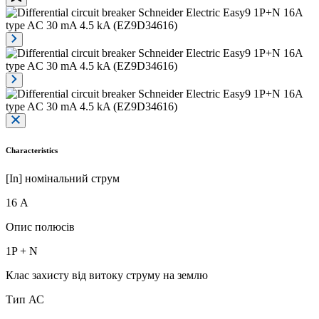
Characteristics
[In] номінальний струм
16 А
Опис полюсів
1P + N
Клас захисту від витоку струму на землю
Тип АС