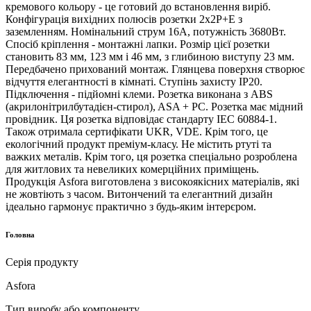
кремового кольору - це готовий до встановлення виріб.
Конфігурація вихідних полюсів розетки 2x2P+Е з
заземленням. Номінальний струм 16А, потужність 3680Вт.
Спосіб кріплення - монтажні лапки. Розмір цієї розетки
становить 83 мм, 123 мм і 46 мм, з глибиною виступу 23 мм.
Передбачено прихований монтаж. Глянцева поверхня створює
відчуття елегантності в кімнаті. Ступінь захисту IP20.
Підключення - підйомні клеми. Розетка виконана з ABS
(акрилонітрилбутадієн-стирол), ASA + PC. Розетка має мідний
провідник. Ця розетка відповідає стандарту IEC 60884-1.
Також отримала сертифікати UKR, VDE. Крім того, це
екологічний продукт преміум-класу. Не містить ртуті та
важких металів. Крім того, ця розетка спеціально розроблена
для житлових та невеликих комерційних приміщень.
Продукція Asfora виготовлена ​​з високоякісних матеріалів, які
не жовтіють з часом. Витончений та елегантний дизайн
ідеально гармонує практично з будь-яким інтерєром.
Головна
Серія продукту
Asfora
Тип виробу або компоненту