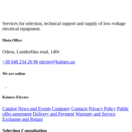
Services for selection, technical support and supply of low-voltage
electrical equipment.
Main Office
Odesa, Lustdorfska road, 140v
+38 048 234 26 96
electro@ksimex.ua
We are online
Ksimex-Electro
Catalog
News and Events
Company
Contacts
Privacy Policy
Public
offer agreement
Delivery and Payment
Warranty and Service
Exchange and Return
Selection Consultation