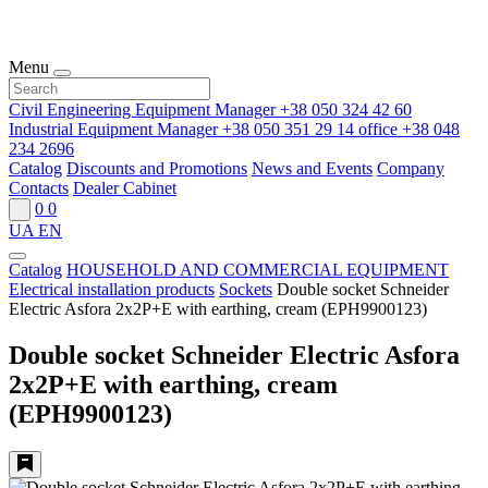
Menu
Civil Engineering Equipment Manager
+38 050 324 42 60
Industrial Equipment Manager
+38 050 351 29 14
office
+38 048
234 2696
Catalog
Discounts and Promotions
News and Events
Company
Contacts
Dealer Cabinet
0
0
UA
EN
Catalog
HOUSEHOLD AND COMMERCIAL EQUIPMENT
Electrical installation products
Sockets
Double socket Schneider
Electric Asfora 2x2P+E with earthing, cream (EPH9900123)
Double socket Schneider Electric Asfora
2x2P+E with earthing, cream
(EPH9900123)