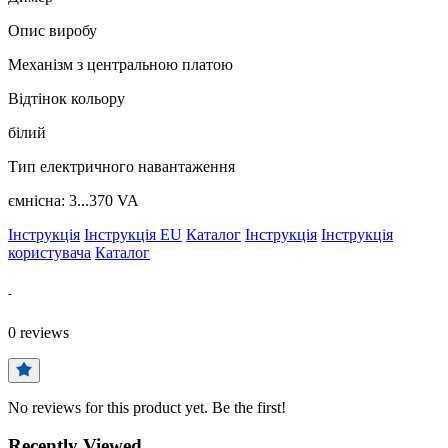
Опис виробу
Механізм з центральною платою
Відтінок кольору
білий
Тип електричного навантаження
ємнісна: 3...370 VA
Інструкція
Інструкція EU
Каталог
Інструкція
Інструкція
користувача
Каталог
-
0
reviews
No reviews for this product yet. Be the first!
Recently Viewed