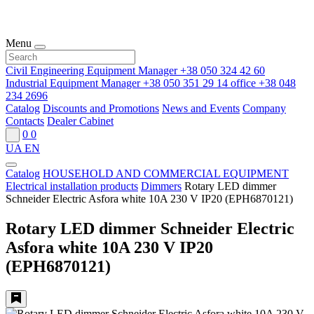
Menu
Civil Engineering Equipment Manager
+38 050 324 42 60
Industrial Equipment Manager
+38 050 351 29 14
office
+38 048
234 2696
Catalog
Discounts and Promotions
News and Events
Company
Contacts
Dealer Cabinet
0
0
UA
EN
Catalog
HOUSEHOLD AND COMMERCIAL EQUIPMENT
Electrical installation products
Dimmers
Rotary LED dimmer
Schneider Electric Asfora white 10A 230 V IP20 (EPH6870121)
Rotary LED dimmer Schneider Electric
Asfora white 10A 230 V IP20
(EPH6870121)