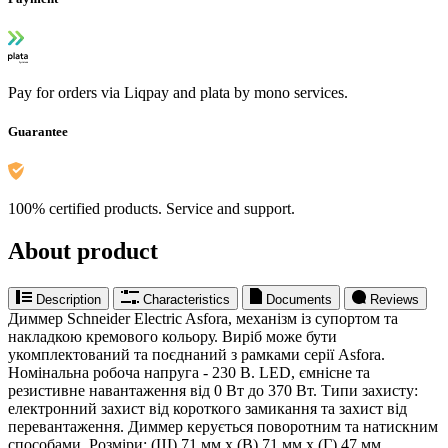
Pay for orders via Liqpay and plata by mono services.
Guarantee
100% certified products. Service and support.
About product
Description
Characteristics
Documents
Reviews
Диммер Schneider Electric Asfora, механізм із супортом та
накладкою кремового кольору. Виріб може бути
укомплектований та поєднаний з рамками серії Asfora.
Номінальна робоча напруга - 230 В. LED, ємнісне та
резистивне навантаження від 0 Вт до 370 Вт. Типи захисту:
електронний захист від короткого замикання та захист від
перевантаження. Диммер керується поворотним та натискним
способами. Розміри: (Ш) 71 мм x (В) 71 мм x (Г) 47 мм,