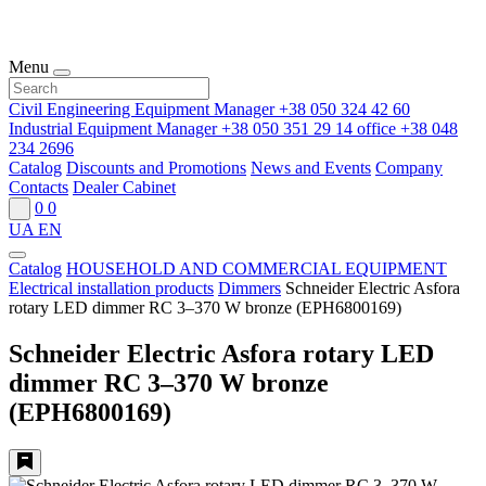
Menu
Civil Engineering Equipment Manager
+38 050 324 42 60
Industrial Equipment Manager
+38 050 351 29 14
office
+38 048
234 2696
Catalog
Discounts and Promotions
News and Events
Company
Contacts
Dealer Cabinet
0
0
UA
EN
Catalog
HOUSEHOLD AND COMMERCIAL EQUIPMENT
Electrical installation products
Dimmers
Schneider Electric Asfora
rotary LED dimmer RC 3–370 W bronze (EPH6800169)
Schneider Electric Asfora rotary LED
dimmer RC 3–370 W bronze
(EPH6800169)