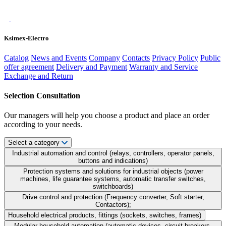
Ksimex-Electro
Catalog
News and Events
Company
Contacts
Privacy Policy
Public
offer agreement
Delivery and Payment
Warranty and Service
Exchange and Return
Selection Consultation
Our managers will help you choose a product and place an order
according to your needs.
Select a category
Industrial automation and control (relays, controllers, operator panels,
buttons and indications)
Protection systems and solutions for industrial objects (power
machines, life guarantee systems, automatic transfer switches,
switchboards)
Drive control and protection (Frequency converter, Soft starter,
Contactors);
Household electrical products, fittings (sockets, switches, frames)
Modular household automation (automatic devices, circuit breakers,