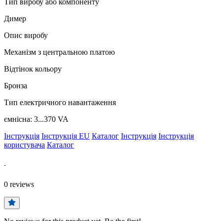
Тип виробу або компоненту
Димер
Опис виробу
Механізм з центральною платою
Відтінок кольору
Бронза
Тип електричного навантаження
ємнісна: 3...370 VA
Інструкція
Інструкція EU
Каталог
Інструкція
Інструкція
користувача
Каталог
-
0
reviews