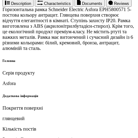
Description
Characteristics
Documents
Reviews
Горизонтальна рамка Schneider Electric Asfora EPH5800571 5-
постова кольору антрацит. Глянцева поверхня створює
відчуття елегантності в кімнаті. Ступінь захисту IP20. Рамка
виготовлена ​​з ABS (акрилонітрилбутадієн-стирол). Крім того,
це екологічний продукт преміум-класу. Не містить ртуті та
важких металів. Рамка має витончений і сучасний дизайн із 6
різними кольорами: білий, кремовий, бронза, антрацит,
алюміній та сталь.
Головна
Серія продукту
Asfora
Додаткова інформація
Покриття поверхні
глянцевий
Кількість постів