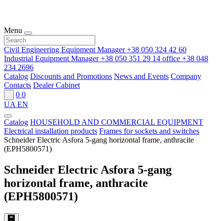
Menu
Civil Engineering Equipment Manager
+38 050 324 42 60
Industrial Equipment Manager
+38 050 351 29 14
office
+38 048
234 2696
Catalog
Discounts and Promotions
News and Events
Company
Contacts
Dealer Cabinet
0
0
UA
EN
Catalog
HOUSEHOLD AND COMMERCIAL EQUIPMENT
Electrical installation products
Frames for sockets and switches
Schneider Electric Asfora 5-gang horizontal frame, anthracite
(EPH5800571)
Schneider Electric Asfora 5-gang
horizontal frame, anthracite
(EPH5800571)