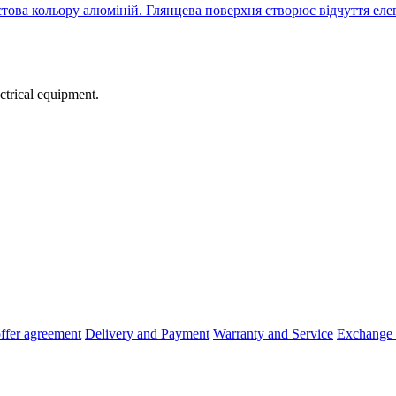
това кольору алюміній. Глянцева поверхня створює відчуття елега
ectrical equipment.
offer agreement
Delivery and Payment
Warranty and Service
Exchange 