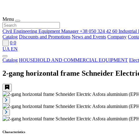
Menu
Civil Engineering Equipment Manager
+38 050 324 42 60
Industria
Catalog
Discounts and Promotions
News and Events
Company
Conta
0
0
UA
EN
Catalog
HOUSEHOLD AND COMMERCIAL EQUIPMENT
Elect
2-gang horizontal frame Schneider Elect
Characteristics