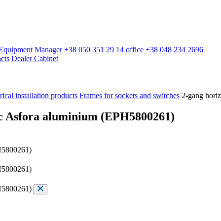
l Equipment Manager
+38 050 351 29 14
office
+38 048 234 2696
cts
Dealer Cabinet
rical installation products
Frames for sockets and switches
2-gang hori
ric Asfora aluminium (EPH5800261)