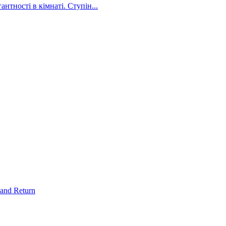
нтності в кімнаті. Ступін...
and Return