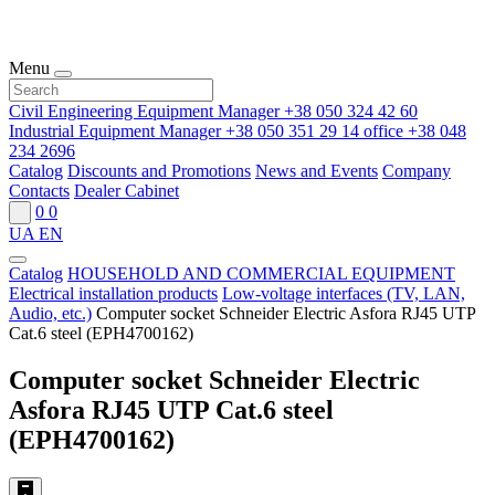
Menu
Civil Engineering Equipment Manager
+38 050 324 42 60
Industrial Equipment Manager
+38 050 351 29 14
office
+38 048
234 2696
Catalog
Discounts and Promotions
News and Events
Company
Contacts
Dealer Cabinet
0
0
UA
EN
Catalog
HOUSEHOLD AND COMMERCIAL EQUIPMENT
Electrical installation products
Low-voltage interfaces (TV, LAN,
Audio, etc.)
Computer socket Schneider Electric Asfora RJ45 UTP
Cat.6 steel (EPH4700162)
Computer socket Schneider Electric
Asfora RJ45 UTP Cat.6 steel
(EPH4700162)