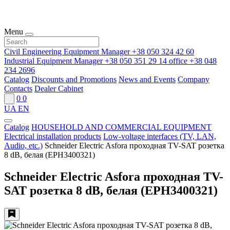
Menu
Civil Engineering Equipment Manager
+38 050 324 42 60
Industrial Equipment Manager
+38 050 351 29 14
office
+38 048
234 2696
Catalog
Discounts and Promotions
News and Events
Company
Contacts
Dealer Cabinet
0
0
UA
EN
Catalog
HOUSEHOLD AND COMMERCIAL EQUIPMENT
Electrical installation products
Low-voltage interfaces (TV, LAN,
Audio, etc.)
Schneider Electric Asfora проходная TV-SAT розетка
8 dB, белая (EPH3400321)
Schneider Electric Asfora проходная TV-
SAT розетка 8 dB, белая (EPH3400321)