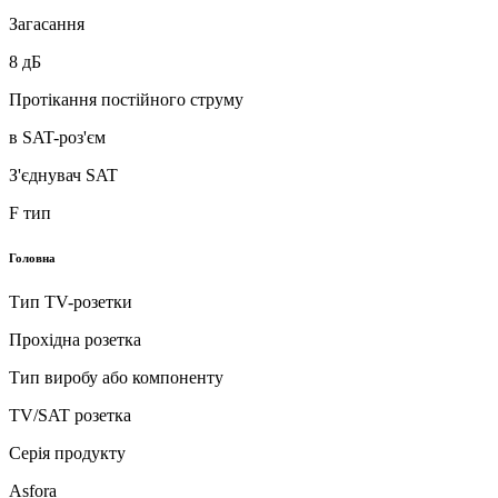
Загасання
8 дБ
Протікання постійного струму
в SAT-роз'єм
З'єднувач SAT
F тип
Головна
Тип TV-розетки
Прохідна розетка
Тип виробу або компоненту
TV/SAT розетка
Серія продукту
Asfora