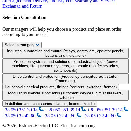
offer agreement
Delivery and Payment
Warranty and Service
Exchange and Return
Selection Consultation
Our managers will help you choose a product and place an order
according to your needs.
Select a category
Industrial automation and control (relays, controllers, operator panels,
buttons and indications)
Protection systems and solutions for industrial objects (power
machines, life guarantee systems, automatic transfer switches,
switchboards)
Drive control and protection (Frequency converter, Soft starter,
Contactors);
Household electrical products, fittings (sockets, switches, frames)
Modular household automation (automatic devices, circuit breakers,
switches)
Installation and accessories (clamps, boxes, shields)
+38 050 351 39 14
+38 050 351 39 14
+38 050 351 39 14
+38 050 32 42 60
+38 050 32 42 60
+38 050 32 42 60
© 2026. Ksimex-Electro LLC. Electrical company