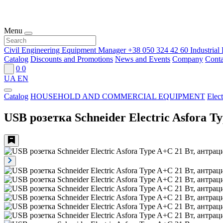
Menu
Civil Engineering Equipment Manager
+38 050 324 42 60
Industria
Catalog
Discounts and Promotions
News and Events
Company
Conta
0
0
UA
EN
Catalog
HOUSEHOLD AND COMMERCIAL EQUIPMENT
Elect
USB розетка Schneider Electric Asfora 