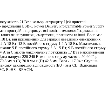
потужністю 21 Вт в кольорі антрациту. Цей пристрій
ю заряджання USB-C Power Delivery Programmable Power Supply
и пристрій, і підтримує всі новітні технології заряджання
 таких як навушники, смартфони, планшети та інші. Вона має
A 18 Вт, він призначений для зарядки невеликих електронних
 2 А 18 Вт; 12 В постійного струму 1.5 А 18 Вт. Максимальна
околи: 5 В постійного струму 3 А 15 Вт; 9 В постійного струму
типу A та C мають максимальну потужність 17 Вт і максимальний
дна напруга 220-240 В змінного струму, частота 50-60 Гц.
8 мм х (В) 70.8 мм х (D) 42.5 мм. Вага - 117.04 г Ступінь
пейську декларацію відповідності (EU), звіт CB. Відповідає
2/EC, RoHS і REACH.