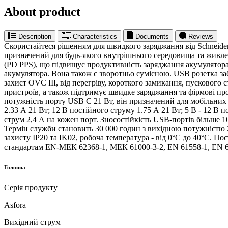
About product
Description
Characteristics
Documents
Reviews
Скористайтеся рішенням для швидкого заряджання від Schneider
призначений для будь-якого внутрішнього середовища та живле
(PD PPS), що підвищує продуктивність заряджання акумулятора.
акумулятора. Вона також є зворотньо сумісною. USB розетка за
захист OVC III, від перегріву, короткого замикання, пусковог
пристроїв, а також підтримує швидке заряджання та фірмові про
потужність порту USB C 21 Вт, він призначений для мобільних 
2.33 А 21 Вт; 12 В постійного струму 1.75 А 21 Вт; 5 В - 12 В
струм 2,4 А на кожен порт. Зносостійкість USB-портів більше 1
Термін служби становить 30 000 годин з вихідною потужністю 21
захисту IP20 та IK02, робоча температура - від 0°C до 40°C. По
стандартам EN-МЕК 62368-1, МЕК 61000-3-2, EN 61558-1, EN 6
Головна
Серія продукту
Asfora
Вихідний струм