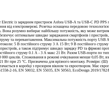
 Electric із зарядним пристроєм Asfora USB-A та USB-C PD PPS 
ння від електромережі. Розетка оснащена передовою технологіє
 Вона розумно вибирає найбільшу потужність, яку може витримат
безпечує оптимальне швидке заряджання смартфонів і пристроїв,
о струму та перевантаження. Максимальна потужність порту USB 
токоли: 5 В постійного струму 3 А 15 Вт; 9 В постійного струму
пристроїв, а також підтримує швидку зарядку PD та фірмові прот
 постійного струму 0.1 А - 3 А макс 21 Вт. Разом USB-порти по 
0 000 циклів. Споживання в режимі очікування менше 0,05 Вт, вхі
 Вт при 25 °C. Призначена для врізного монтажу. Розміри: (Ш) 70.
стачається в коробці з прозорим вікном та євроотвором. Має євро
1558-2-16, EN 50032, EN 55035, EN 50563, EcoDesign 2019/178