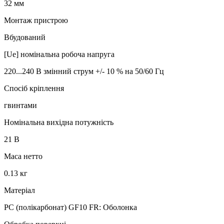
32 мм
Монтаж пристрою
Вбудований
[Ue] номінальна робоча напруга
220...240 В змінний струм +/- 10 % на 50/60 Гц
Спосіб кріплення
гвинтами
Номінальна вихідна потужність
21 В
Маса нетто
0.13 кг
Матеріал
PC (полікарбонат) GF10 FR: Оболонка