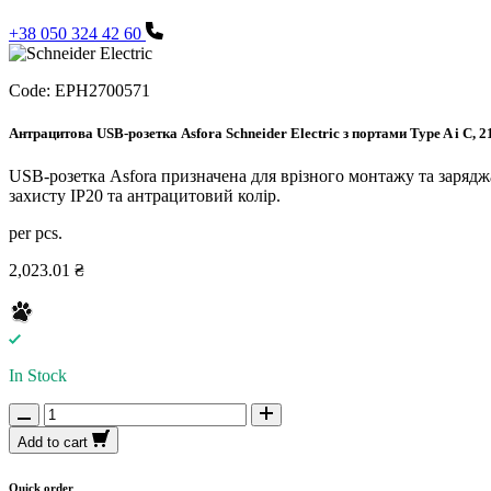
+38 050 324 42 60
Code:
EPH2700571
Антрацитова USB-розетка Asfora Schneider Electric з портами Type A і C, 2
USB-розетка Asfora призначена для врізного монтажу та заряд
захисту IP20 та антрацитовий колір.
per pcs.
2,023.01 ₴
In Stock
Add to cart
Quick order