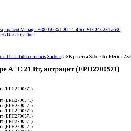
l Equipment Manager
+38 050 351 29 14
office
+38 048 234 2696
cts
Dealer Cabinet
rical installation products
Sockets
USB розетка Schneider Electric A
Type A+C 21 Вт, антрацит (EPH2700571)