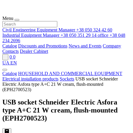
Menu
Civil Engineering Equipment Manager
+38 050 324 42 60
Industrial Equipment Manager
+38 050 351 29 14
office
+38 048
234 2696
Catalog
Discounts and Promotions
News and Events
Company
Contacts
Dealer Cabinet
0
0
UA
EN
Catalog
HOUSEHOLD AND COMMERCIAL EQUIPMENT
Electrical installation products
Sockets
USB socket Schneider
Electric Asfora type A+C 21 W cream, flush-mounted
(EPH2700523)
USB socket Schneider Electric Asfora
type A+C 21 W cream, flush-mounted
(EPH2700523)