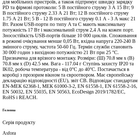
для мобільних пристроїв, а також підтримує швидку зарядку
PD та фірмові протоколи: 5 В постійного струму 3 А 15 Вт; 9
В постійного струму 2.33 А 21 Вт; 12 В постійного струму
1.75 А 21 Вт; 5 В - 12 В постійного струму 0.1 А - 3 А макс 21
Вт. Разом USB-порти по типу A та C мають максимальну
потужність 17 Вт і максимальний струм 2,4 А на кожен порт.
Зносостійкість USB-портів більше 10 000 циклів. Споживання
в режимі очікування менше 0,05 Вт, вхідна напруга 220-240 В
змінного струму, частота 50-60 Гц. Термін служби становить
30 000 годин з вихідною потужністю 21 Вт при 25 °C.
Призначена для врізного монтажу. Розміри: (Ш) 70.8 мм х (В)
70.8 мм х (D) 42.5 мм. Вага - 117.04 г Ступінь захисту IP20 та
IK02, робоча температура - від 0°C до 40°C. Постачається в
коробці з прозорим вікном та євроотвором. Має європейську
декларацію відповідності (EU), звіт CB. Відповідає стандартам
EN-МЕК 62368-1, МЕК 61000-3-2, EN 61558-1, EN 61558-2-16,
EN 50032, EN 55035, EN 50563, EcoDesign 2019/1782/EC,
RoHS і REACH.
Головна
Серія продукту
Asfora