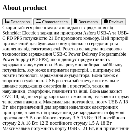
About product
Description
Characteristics
Documents
Reviews
Скористайтеся рішенням для швидкого заряджання від
Schneider Electric з зарядним пристроєм Asfora USB-A та USB-
C PD PPS потужністю 21 Вт кремового кольору. Цей пристрій
призначений для будь-якого внутрішнього середовища та
живлення від електромережі. Розетка оснащена передовою
технологією заряджання USB-C Power Delivery Programmable
Power Supply (PD PPS), що підвищує продуктивність
заряджання акумулятора. Вона розумно вибирає найбільшу
потужність, яку може витримати пристрій, і підтримує всі
новітні технології заряджання акумулятора. Вона також є
зворотньо сумісною. USB розетка забезпечує оптимальне
швидке заряджання смартфонів і пристроїв, таких як
навушники, смартфони, планшети та інші. Вона має захист
OVC III, від перегріву, короткого замикання, пускового струму
та перевантаження. Максимальна потужність порту USB A 18
Вт, він призначений для зарядки невеликих електронних
пристроїв, а також підтримує швидке заряджання та фірмові
протоколи: 5 В постійного струму 3 А 15 Вт; 9 В постійного
струму 2 А 18 Вт; 12 В постійного струму 1.5 А 18 Вт.
Максимальна потужність порту USB C 21 Вт, він призначений