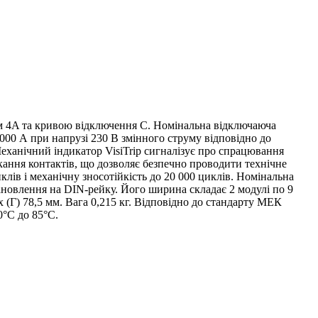
 4A та кривою відключення C. Номінальна відключаюча
6000 А при напрузі 230 В змінного струму відповідно до
еханічний індикатор VisiTrip сигналізує про спрацювання
кання контактів, що дозволяє безпечно проводити технічне
лів і механічну зносотійкість до 20 000 циклів. Номінальна
ановлення на DIN-рейку. Його ширина складає 2 модулі по 9
 (Г) 78,5 мм. Вага 0,215 кг. Відповідно до стандарту МЕК
0°C до 85°C.