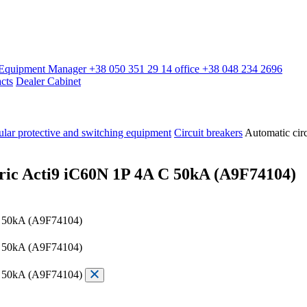
l Equipment Manager
+38 050 351 29 14
office
+38 048 234 2696
cts
Dealer Cabinet
lar protective and switching equipment
Circuit breakers
Automatic cir
tric Acti9 iC60N 1P 4A C 50kA (A9F74104)