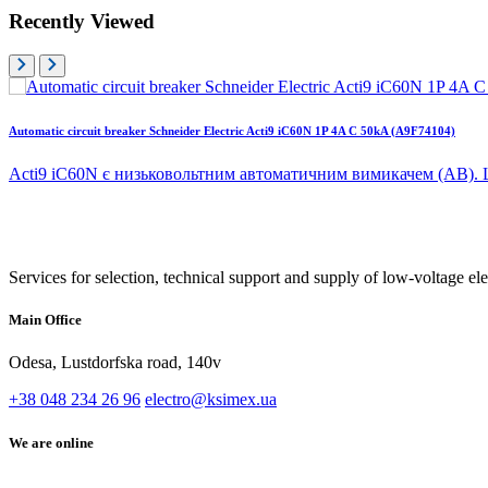
Recently Viewed
Automatic circuit breaker Schneider Electric Acti9 iC60N 1P 4A C 50kA (A9F74104)
Acti9 iC60N є низьковольтним автоматичним вимикачем (АВ). 
Services for selection, technical support and supply of low-voltage el
Main Office
Odesa, Lustdorfska road, 140v
+38 048 234 26 96
electro@ksimex.ua
We are online