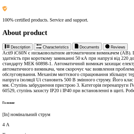
100% certified products. Service and support.
About product
Description
Characteristics
Documents
Reviews
Acti9 iC60N є низьковольтним автоматичним вимикачем (АВ).
здатність при короткому замиканні 50 кА при напрузі від 220 д
стандарту МЕК 60898-1. Автоматичний вимикач захищає електри
автоматичного вимикача, чим скорочує час виявлення проблеми 
обслуговування. Механізм миттєвого спрацювання збільшує термі
напруга ізоляції Ui становить 500 В змінного струму. Його кл
мм. Ступінь забруднення пристрою 3. Категорія перенапруги IV.
60529, ступінь захисту IP20 і IP40 при встановленні в щиті. Роб
Головне
[In] номінальний струм
4 А