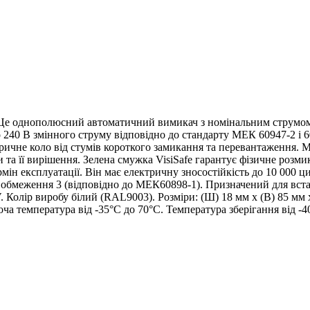
 Це однополюсний автоматичний вимикач з номінальним струмом
о 240 В змінного струму відповідно до стандарту МЕК 60947-2 і 
чне коло від стумів короткого замикання та перевантаження. М
та її вирішення. Зелена смужка VisiSafe гарантує фізичне розми
н експлуатації. Він має електричну зносостійкість до 10 000 цик
ас обмеження 3 (відповідно до МЕК60898-1). Призначений для вст
 Колір виробу білий (RAL9003). Розміри: (Ш) 18 мм x (В) 85 мм x
оча температура від -35°C до 70°C. Температура зберігання від -4