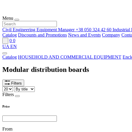
Menu
Civil Engineering Equipment Manager
+38 050 324 42 60
Industria
Catalog
Discounts and Promotions
News and Events
Company
Conta
0
0
UA
EN
Catalog
HOUSEHOLD AND COMMERCIAL EQUIPMENT
Encl
Modular distribution boards
Filters
Filters
Price
From