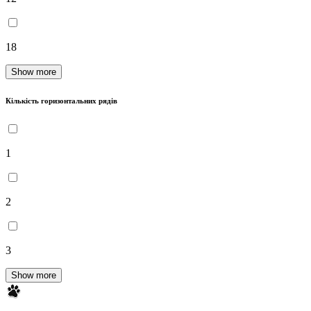
18
Show more
Кількість горизонтальних рядів
1
2
3
Show more