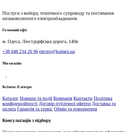
Послуги з вибору, технічного супроводу та постачання
низьковольтного електрообладнання.
Головний офіс
м. Одеса, Люстдорфська дорога, 140в
+38 048 234 26 96
electro@ksimex.ua
Ми онлайн
Ксімекс-Електро
Каталог
Новини та події
Компанія
Контакти
Політика
конфіденційності
Договір публічної оферти
Доставка та
оплата
Гарантія та сервіс
Обмін та повернення
Консультація з підбору