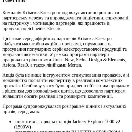
Компанія Kcімекс-Електро продовжує активно розвивати
партнерську мережу та впроваджувати ініціативи, спрямовані
на підтримку і мотивацію партнерів, які працюють із
продукцією Schneider Electric.
Цієї зими серед офіційних партнерів Kcімекс-Електро
відбулася масштабна акційна програма, спрямована на
просування популярних серій електроустановчої продукції та
модульної автоматики. У рамках програми партнери
працювали з рішеннями Unica New, Sedna Design & Elements,
Asfora, Resi9, а також лінійками Merten.
Акція була не лише інструментом стимулювання продажів, а й
можливістю посилити експертизу в реалізації комплексних
проєктів. Особливу увагу було приділено об’єктним продажам
і рішенням для розподільчих щитів, що дозволило партнерам
збільшити обсяги реалізації та розширити компетенції.
Програма супроводжувалася розіграшем цінних і актуальних
призів, серед яких:
портативна зарядна станція Jackery Explorer 1000 v2
(1500W)