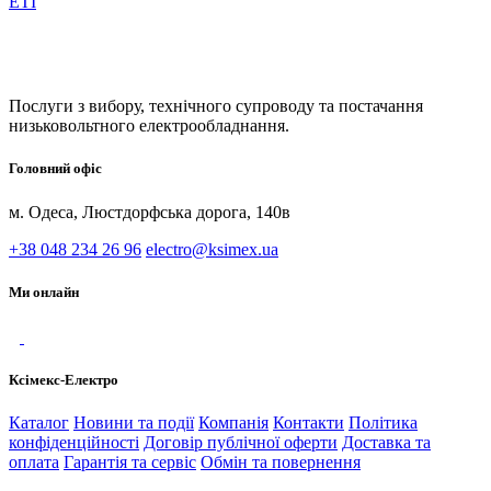
ETI
Послуги з вибору, технічного супроводу та постачання
низьковольтного електрообладнання.
Головний офіс
м. Одеса, Люстдорфська дорога, 140в
+38 048 234 26 96
electro@ksimex.ua
Ми онлайн
Ксімекс-Електро
Каталог
Новини та події
Компанія
Контакти
Політика
конфіденційності
Договір публічної оферти
Доставка та
оплата
Гарантія та сервіс
Обмін та повернення